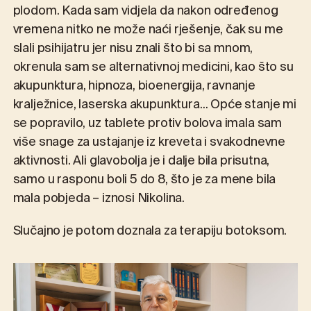
plodom. Kada sam vidjela da nakon određenog
vremena nitko ne može naći rješenje, čak su me
slali psihijatru jer nisu znali što bi sa mnom,
okrenula sam se alternativnoj medicini, kao što su
akupunktura, hipnoza, bioenergija, ravnanje
kralježnice, laserska akupunktura… Opće stanje mi
se popravilo, uz tablete protiv bolova imala sam
više snage za ustajanje iz kreveta i svakodnevne
aktivnosti. Ali glavobolja je i dalje bila prisutna,
samo u rasponu boli 5 do 8, što je za mene bila
mala pobjeda – iznosi Nikolina.
Slučajno je potom doznala za terapiju botoksom.