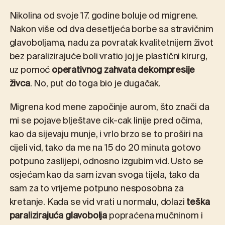
Nikolina od svoje 17. godine boluje od migrene.
Nakon više od dva desetljeća borbe sa stravičnim
glavoboljama, nadu za povratak kvalitetnijem život
bez paralizirajuće boli vratio joj je plastični kirurg,
uz pomoć
operativnog zahvata dekompresije
živca
. No, put do toga bio je dugačak.
Migrena kod mene započinje aurom, što znači da
mi se pojave blještave cik-cak linije pred očima,
kao da sijevaju munje, i vrlo brzo se to proširi na
cijeli vid, tako da me na 15 do 20 minuta gotovo
potpuno zaslijepi, odnosno izgubim vid. Usto se
osjećam kao da sam izvan svoga tijela, tako da
sam za to vrijeme potpuno nesposobna za
kretanje. Kada se vid vrati u normalu, dolazi
teška
paralizirajuća glavobolja
popraćena mučninom i