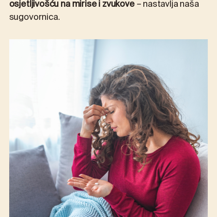
osjetljivošću na mirise i zvukove
– nastavlja naša
sugovornica.