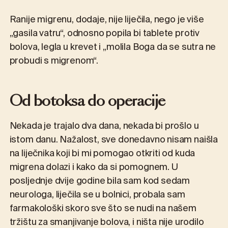
Ranije migrenu, dodaje, nije liječila, nego je više
„gasila vatru“, odnosno popila bi tablete protiv
bolova, legla u krevet i „molila Boga da se sutra ne
probudi s migrenom“.
Od botoksa do operacije
Nekada je trajalo dva dana, nekada bi prošlo u
istom danu. Nažalost, sve donedavno nisam naišla
na liječnika koji bi mi pomogao otkriti od kuda
migrena dolazi i kako da si pomognem. U
posljednje dvije godine bila sam kod sedam
neurologa, liječila se u bolnici, probala sam
farmakološki skoro sve što se nudi na našem
tržištu za smanjivanje bolova, i ništa nije urodilo