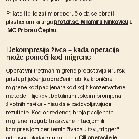
Prijatelj joj je zatim preporučio da se obrati
plastičnom kirurgu
prof.dr.sc. Milomiru Ninkoviću
u
IMC Priora u Čepinu
.
Dekompresija živca – kada operacija
može pomoći kod migrene
Operativni tretman migrene predstavlja kirurški
pristup liječenju određenih oblika kronične
migrene kod pacijenata kod kojih konzervativne
metode – lijekovi, botulinum toksin i promjena
životnih navika – nisu dale zadovoljavajuće
rezultate. Kod određenog broja pacijenata
migrene mogu biti izazvane iritacijom ili
kompresijom perifernih živaca u tzv. „trigger“,
odnosno okidačkim zonama.
Cilj operacije je