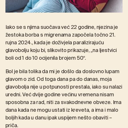
Iako se s njima suočava već 22 godine, njezina je
žestoka borba s migrenama započela točno 21.
rujna 2024., kada je doživjela paralizirajuću
glavobolju koju bi, slikovito prikazuje, „na ljestvici
boli od 1 do 10 ocijenila brojem 50“.
Bol je bila tolika da mi je došlo da doslovno lupam
glavom o zid. Od toga dana pa do danas, moja
glavobolja nije u potpunosti prestala, iako su nalazi
uredni. Već dvije godine većinu vremena nisam
sposobna za rad, niti za svakodnevne obveze. Ima
dana kada ne mogu ustati iz kreveta, a ima i malo
boljih kada u danu ipak uspijem nešto obaviti –
priča.