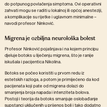
do potpunog povlačenja simptoma. Ovi operativni
zahvati mogu se raditi u lokalnoj ili općoj anesteziji,
a komplikacije su rijetke i uglavnom minimalne –
navodi profesor Ninković.
Migrena je ozbiljna neurološka bolest
Profesor Ninković pojašnjava i na kojem principu
djeluje botoks u liječenju migrena, što je ranije
iskušala i pacijentica Nikolina.
Botoks se počeo koristiti u prvom redu iz
estetskih razloga, a potom je primijećeno da kod
pacijenata koji pate od migrena dolazi do
smanjenja broja napada i intenziteta bolova.
Postoji i teorija da botoks smanjuje oslobađanje
supstanci uključenih u prijenos boli i tako dodatno