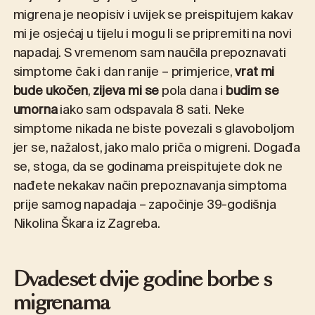
migrena je neopisiv i uvijek se preispitujem kakav
mi je osjećaj u tijelu i mogu li se pripremiti na novi
napadaj. S vremenom sam naučila prepoznavati
simptome čak i dan ranije – primjerice,
vrat mi
bude ukočen
,
zijeva mi se
pola dana i
budim se
umorna
iako sam odspavala 8 sati. Neke
simptome nikada ne biste povezali s glavoboljom
jer se, nažalost, jako malo priča o migreni. Događa
se, stoga, da se godinama preispitujete dok ne
nađete nekakav način prepoznavanja simptoma
prije samog napadaja – započinje 39-godišnja
Nikolina Škara iz Zagreba.
Dvadeset dvije godine borbe s
migrenama