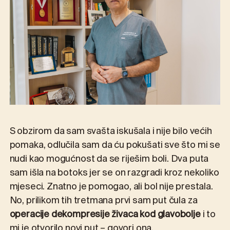
S obzirom da sam svašta iskušala i nije bilo većih
pomaka, odlučila sam da ću pokušati sve što mi se
nudi kao mogućnost da se riješim boli. Dva puta
sam išla na botoks jer se on razgradi kroz nekoliko
mjeseci. Znatno je pomogao, ali bol nije prestala.
No, prilikom tih tretmana prvi sam put čula za
operacije dekompresije živaca kod glavobolje
i to
mi je otvorilo novi put – govori ona.