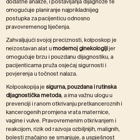
dodatne analize, i postavljanja dijagnoze te
omogućuje planiranje najprikladnijeg
postupka za pacijenticu odnosno
pravovremenog liječenja.
Zahvaljujući svojoj preciznosti, kolposkop je
neizostavan alat u
modernoj ginekologiji
jer
omogućuje brzu i pouzdanu dijagnostiku, a
pacijenticama pruža osjećaj sigurnosti i
povjerenja u točnost nalaza.
Kolposkopija je
sigurna, pouzdana i rutinska
dijagnostička metoda
, a ima važnu ulogu u
prevenciji i ranom otkrivanju pretkanceroznih i
kancerogenih promjena vrata maternice,
vagine i vulve. Pravovremenim otkrivanjem i
reakcijom, rizik od razvoja ozbiljnijih, malignih,
bolesti značajno se smanjuje, a uspješnost