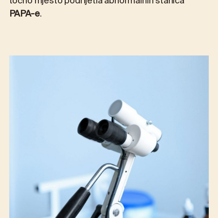
točno mjesto podrijetla abnormalnih stanica
PAPA-e
.