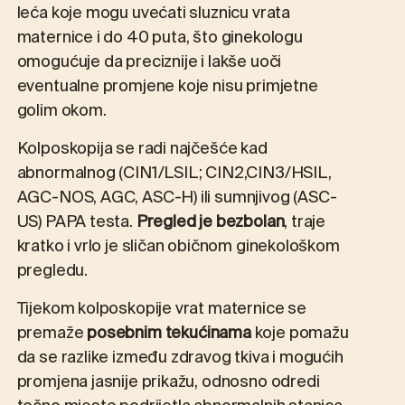
leća koje mogu uvećati sluznicu vrata
maternice i do 40 puta, što ginekologu
omogućuje da preciznije i lakše uoči
eventualne promjene koje nisu primjetne
golim okom.
Kolposkopija se radi najčešće kad
abnormalnog (CIN1/LSIL; CIN2,CIN3/HSIL,
AGC-NOS, AGC, ASC-H) ili sumnjivog (ASC-
US) PAPA testa.
Pregled je bezbolan
, traje
kratko i vrlo je sličan običnom ginekološkom
pregledu.
Tijekom kolposkopije vrat maternice se
premaže
posebnim tekućinama
koje pomažu
da se razlike između zdravog tkiva i mogućih
promjena jasnije prikažu, odnosno odredi