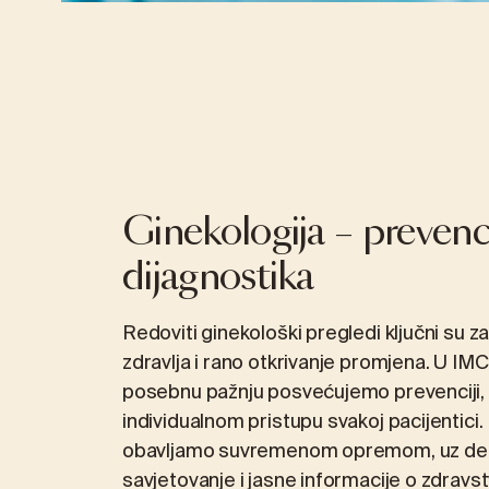
Ginekologija – prevenci
dijagnostika
Redoviti ginekološki pregledi ključni su z
zdravlja i rano otkrivanje promjena. U IMC
posebnu pažnju posvećujemo prevenciji, d
individualnom pristupu svakoj pacijentici
obavljamo suvremenom opremom, uz det
savjetovanje i jasne informacije o zdrav