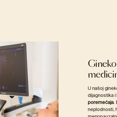
Ginekol
medici
U našoj ginek
dijagnostika i
poremećaja
.
neplodnosti,
menopauzalni