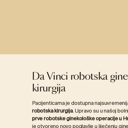
MEĐUNARODNO POVJERENJE U IMC PRIORA
VIRTUALNA ŠE
ABDOMINALNA KIRURGIJA
INTERNA MEDI
Operacija žučnog mjehura (kolecistektomija)
Kardiologija
Hernije
Gastroenterol
Žgaravica (Gastroezofagealna refluksna
Pulmologija
Da Vinci robotska gin
bolest – GERB)
Liječenje preti
kirurgija
Pretilost (Barijatrijska kirurgija)
Pacijenticama je dostupna najsuvremenij
robotska kirurgija
. Upravo su u našoj boln
prve robotske ginekološke operacije u H
je otvoreno novo poglavlje u liječenju gin