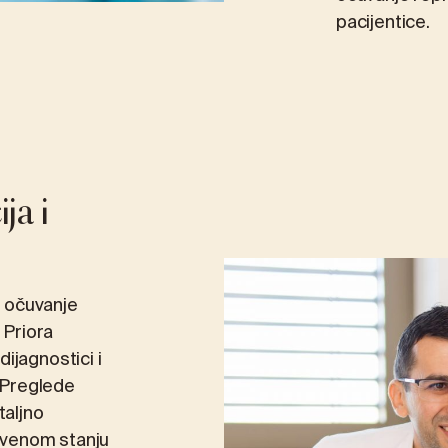
pacijentice.
ja i
a očuvanje
 Priora
ijagnostici i
. Preglede
aljno
stvenom stanju