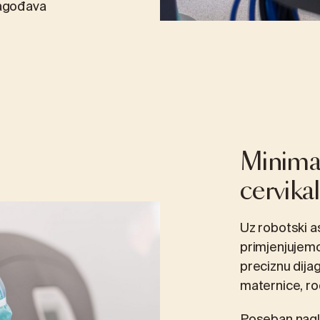
lagođava
Minimal
cervikal
Uz robotski as
primjenjujem
preciznu dijag
maternice, rod