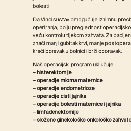
bolesti.
Da Vinci sustav omogućuje iznimnu preci
operiranja, bolju preglednost operacijsko
veću kontrolu tijekom zahvata. Za pacijen
znači manji gubitak krvi, manje postoperat
kraći boravak u bolnici i brži oporavak.
Naš operacijski program uključuje:
–
histerektomije
–
operacije mioma maternice
–
operacije endometrioze
– operacije cisti jajnika
– operacije bolesti maternice i jajnika
– limfadenektomije
– složene ginekološke onkološke zahvat