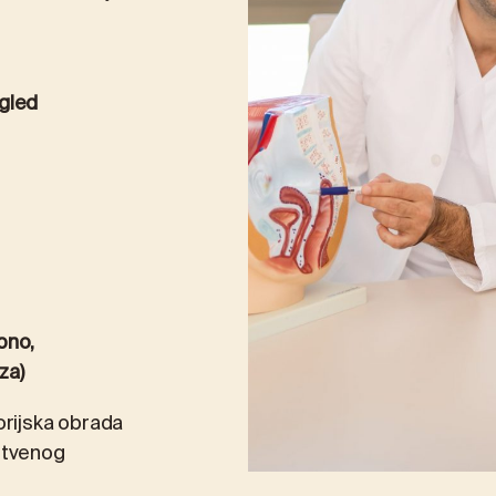
egled
bno,
za)
orijska obrada
stvenog