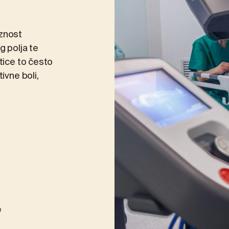
znost
g polja te
tice to često
ivne boli,
e