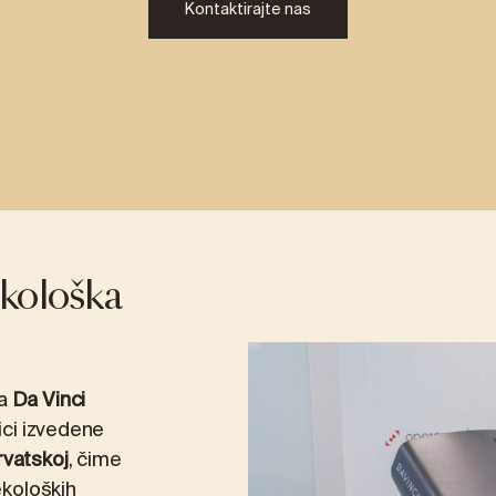
Kontaktirajte nas
TNJA
RECENZIJE
CINA
MEDICINSKO-LABORATORIJSKA 
Laboratorijski paketi
ogija
ALEX2 – napredni test alergija
FOX2 – test intolerancije na hra
ekološka
losti
Analiza bubrežnih kamenaca
a
Da Vinci
ici izvedene
rvatskoj
, čime
ekoloških