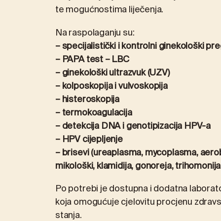
te mogućnostima liječenja.
Na raspolaganju su:
– specijalistički i kontrolni ginekološki pr
–
PAPA test – LBC
– ginekološki ultrazvuk (UZV)
–
kolposkopija
i
vulvoskopija
–
histeroskopija
– termokoagulacija
– detekcija DNA i genotipizacija HPV-a
–
HPV cijepljenje
– brisevi (ureaplasma, mycoplasma, aero
mikološki, klamidija, gonoreja, trihomonija
Po potrebi je dostupna i dodatna laborat
koja omogućuje cjelovitu procjenu zdrav
stanja.