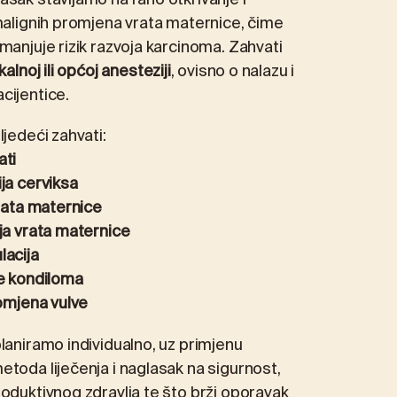
sak stavljamo na rano otkrivanje i
malignih promjena vrata maternice, čime
manjuje rizik razvoja karcinoma. Zahvati
kalnoj ili općoj anesteziji
, ovisno o nalazu i
cijentice.
jedeći zahvati:
ati
ja cerviksa
vrata maternice
ja vrata maternice
lacija
e kondiloma
romjena vulve
laniramo individualno, uz primjenu
toda liječenja i naglasak na sigurnost,
oduktivnog zdravlja te što brži oporavak