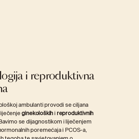
ogija i reproduktivna
na
ološkoj ambulanti provodi se ciljana
 liječenje
ginekoloških
i
reproduktivnih
 Bavimo se dijagnostikom i liječenjem
 hormonalnih poremećaja i PCOS-a,
h tegoba te savjetovanjem o