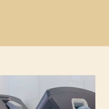
PRIORIS CAFÉ
DIJAGNOSTIKA
PREVENTIVNI I MENADŽERSKI PREGLEDI
Preventivni pregled
Prošireni preventivni paket
nu
Menadžerski paket
Menadžerski prošireni paket