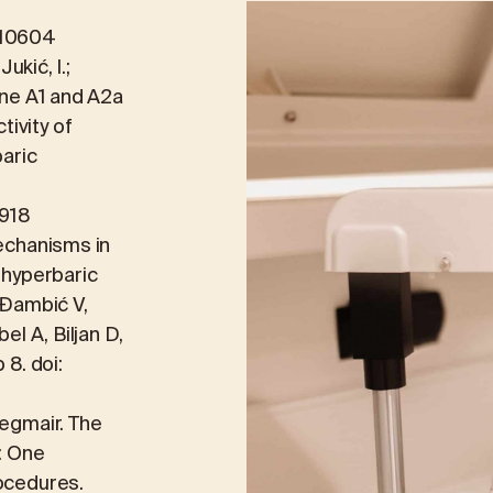
1010604
ukić, I.;
ine A1 and A2a
ivity of
aric
2918
mechanisms in
t hyperbaric
 Đambić V,
el A, Biljan D,
 8. doi:
iegmair. The
: One
rocedures.