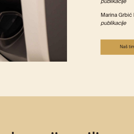
publikacije
Marina Grbić M
publikacije
Naš ti