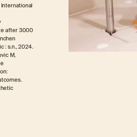
International
y
te after 3000
ünchen
c : s.n., 2024.
ovic M,
le
on:
Outcomes.
thetic