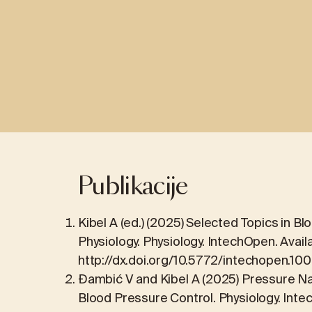
MEĐUNARODNO POVJERENJE U IMC PRIORA
VIRTUALNA ŠE
ABDOMINALNA KIRURGIJA
INTERNA MEDI
Operacija žučnog mjehura (kolecistektomija)
Kardiologija
Hernije
Gastroenterol
Žgaravica (Gastroezofagealna refluksna
Pulmologija
Publikacije
bolest – GERB)
Liječenje preti
Pretilost (Barijatrijska kirurgija)
Kibel A (ed.) (2025) Selected Topics in B
Physiology. Physiology. IntechOpen. Availa
http://dx.doi.org/10.5772/intechopen.10
Đambić V and Kibel A (2025) Pressure Nat
Blood Pressure Control. Physiology. Int