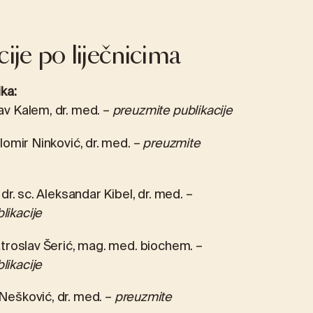
cije po liječnicima
ika:
av Kalem, dr. med. –
preuzmite publikacije
Milomir Ninković, dr. med. –
preuzmite
. dr. sc. Aleksandar Kibel, dr. med. –
likacije
Vatroslav Šerić, mag. med. biochem. –
likacije
Nešković, dr. med. –
preuzmite