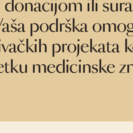
d donacijom ili su
 Vaša podrška omo
živačkih projekata k
tku medicinske zn