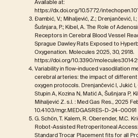
Available at:
https://dx.doi.org/10.5772/intechopen.
Đambić, V.; Mihaljević, Z.; Drenjančević, I.; J
Šušnjara, P.; Kibel, A. The Role of Adenos
Receptors in Cerebral Blood Vessel React
Sprague Dawley Rats Exposed to Hyperb
Oxygenation. Molecules 2025, 30, 2918.
https://doi.org/10.3390/molecules3014
Variability in flow-induced vasodilation 
cerebral arteries: the impact of differen
oxygen protocols. Drenjančević I, Jukić I,
Stupin A, Kozina N, Matić A, Šušnjara P, Kib
Mihaljević Z. s.l. : Med Gas Res., 2025 Feb
10.4103/mgr.MEDGASRES-D-24-00091
G. Schön, T. Kalem, R. Oberender, M.C. Kr
Robot-Assisted Retroperitoneal Access
Standard Trocar Placement fits for all P