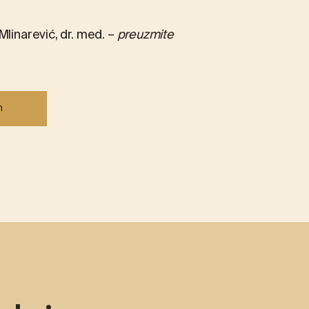
linarević, dr. med. –
preuzmite
m