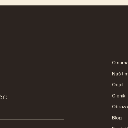
O nam
Naš ti
Odjeli
er:
Cjenik
Obrazac
Blog