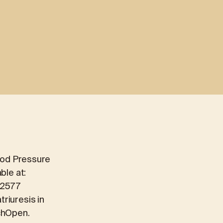
TNJA
RECENZIJE
CINA
MEDICINSKO-LABORATORIJSKA 
Laboratorijski paketi
ogija
ALEX2 – napredni test alergija
FOX2 – test intolerancije na hra
losti
Analiza bubrežnih kamenaca
lood Pressure
ble at:
02577
riuresis in
echOpen.