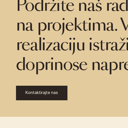
Podržite naš ra
na projektima.
realizaciju istra
doprinose napre
Kontaktirajte nas