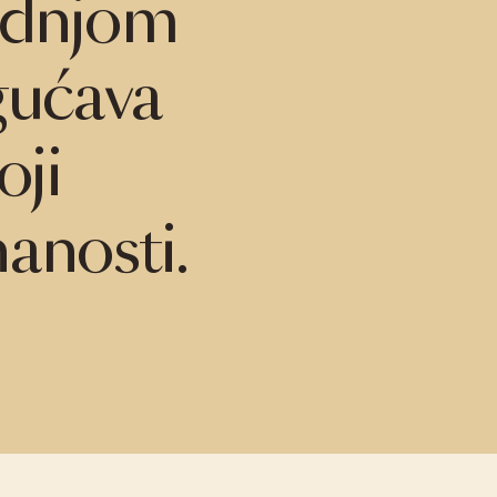
radnjom
gućava
oji
anosti.