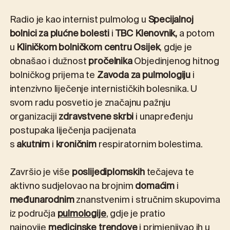
Radio je kao internist pulmolog u
Specijalnoj
bolnici za plućne bolesti
i
TBC Klenovnik,
a potom
u
Kliničkom bolničkom centru Osijek
, gdje je
obnašao i dužnost
pročelnika
Objedinjenog hitnog
bolničkog prijema te
Zavoda za pulmologiju
i
intenzivno liječenje internističkih bolesnika. U
svom radu posvetio je značajnu pažnju
organizaciji
zdravstvene skrbi
i unapređenju
postupaka liječenja pacijenata
s
akutnim
i
kroničnim
respiratornim bolestima.
Završio je više
poslijediplomskih
tečajeva te
aktivno sudjelovao na brojnim
domaćim
i
međunarodnim
znanstvenim i stručnim skupovima
iz područja
pulmologije
, gdje je pratio
najnovije
medicinske trendove
i primjenjivao ih u