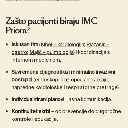
Zašto pacijenti biraju IMC
Priora
?
Iskusan tim
(
Kibel – kardiologija
;
Plažanin –
gastro
;
Majić – pulmologija
) i koordinacija s
internom medicinom.
Suvremena dijagnostika i minimalno invazivni
postupci
(endoskopija uz opću anesteziju;
napredne kardiološke i respiratorne pretrage).
Individualizirani planovi
i jasna komunikacija.
Kontinuitet skrbi
– od prevencije do dugoročne
kontrole i edukacije.