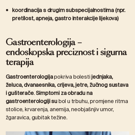
koordinacija s drugim subspecijalnostima (npr.
pretilost, apneja, gastro interakcije lijekova)
Gastroenterologija –
endoskopska preciznost i sigurna
terapija
Gastroenterologija
pokriva bolesti
jednjaka,
želuca, dvanaesnika, crijeva, jetre, žučnog sustava
i gušterače
.
Simptomi za obradu na
gastroenterologiji su
bol u trbuhu, promjene ritma
stolice, krvarenja, anemija, neobjašnjiv umor,
žgaravica, gubitak težine.