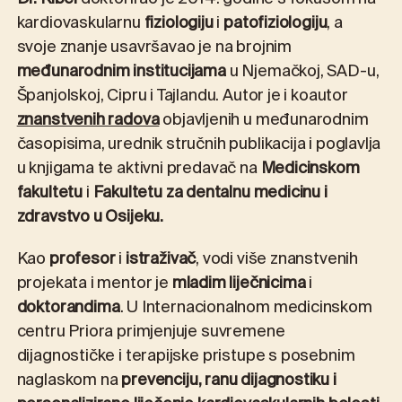
kardiovaskularnu
fiziologiju
i
patofiziologiju
, a
svoje znanje usavršavao je na brojnim
međunarodnim institucijama
u Njemačkoj, SAD-u,
Španjolskoj, Cipru i Tajlandu. Autor je i koautor
znanstvenih radova
objavljenih u međunarodnim
časopisima, urednik stručnih publikacija i poglavlja
u knjigama te aktivni predavač na
Medicinskom
fakultetu
i
Fakultetu za dentalnu medicinu i
zdravstvo u Osijeku.
Kao
profesor
i
istraživač
, vodi više znanstvenih
projekata i mentor je
mladim liječnicima
i
doktorandima
. U Internacionalnom medicinskom
centru Priora primjenjuje suvremene
dijagnostičke i terapijske pristupe s posebnim
naglaskom na
prevenciju, ranu dijagnostiku i