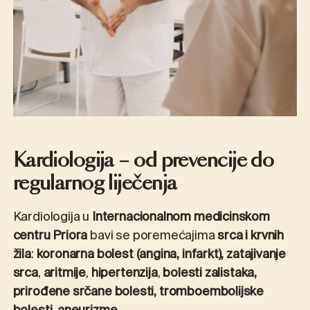
Kardiologija – od prevencije do
regularnog liječenja
Kardiologija u
Internacionalnom medicinskom
centru Priora
bavi se poremećajima
srca i krvnih
žila
:
koronarna bolest (angina, infarkt), zatajivanje
srca
,
aritmije
,
hipertenzija
,
bolesti zalistaka,
prirođene srčane bolesti, tromboembolijske