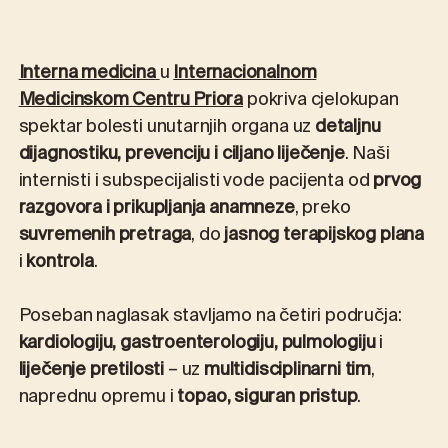
Interna medicina
u
Internacionalnom
Medicinskom Centru Priora
pokriva cjelokupan
spektar bolesti unutarnjih organa uz
detaljnu
dijagnostiku, prevenciju i ciljano liječenje
. Naši
internisti i subspecijalisti vode pacijenta od
prvog
razgovora i prikupljanja anamneze
, preko
suvremenih pretraga
, do
jasnog terapijskog plana
i
kontrola
.
Poseban naglasak stavljamo na četiri područja:
kardiologiju, gastroenterologiju, pulmologiju
i
liječenje pretilosti
– uz
multidisciplinarni tim
,
naprednu opremu i
topao, siguran pristup
.