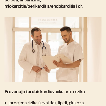
bolesti, aneurizme,
miokarditis/perikarditis/endokarditis i dr.
Prevencija i probir kardiovaskularnih rizika
procjena rizika (krvni tlak, lipidi, glukoza,