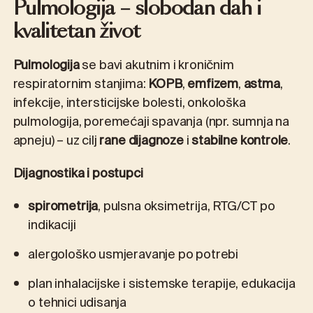
Pulmologija – slobodan dah i
kvalitetan život
Pulmologija
se bavi akutnim i kroničnim
respiratornim stanjima:
KOPB
,
emfizem
,
astma
,
infekcije, intersticijske bolesti, onkološka
pulmologija, poremećaji spavanja (npr. sumnja na
apneju) – uz cilj
rane dijagnoze
i
stabilne kontrole
.
Dijagnostika i postupci
spirometrija
, pulsna oksimetrija, RTG/CT po
indikaciji
alergološko usmjeravanje po potrebi
plan inhalacijske i sistemske terapije, edukacija
o tehnici udisanja