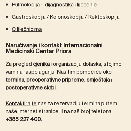
Pulmologija
– dijagnostika i liječenje
Gastroskopija
/
Kolonoskopija
/
Rektoskopija
O liječnicima
Naručivanje i kontakt Internacionalni
Medicinski Centar Priora
Za pregled
cjenika
i organizaciju dolaska, stojimo
vam na raspolaganju. Naš tim pomoći će oko
termina
,
preoperativne pripreme
,
smještaja
i
postoperativne skrbi
.
Kontaktirajte
nas za rezervaciju termina putem
naše internet stranice ili na naš broj telefona
+385 227 400
.