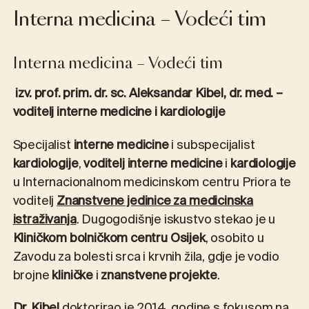
Interna medicina – Vodeći tim
Interna medicina – Vodeći tim
izv. prof. prim. dr. sc. Aleksandar Kibel, dr. med. –
voditelj interne medicine i kardiologije
Specijalist
interne medicine
i subspecijalist
kardiologije
,
voditelj interne medicine
i
kardiologije
u Internacionalnom medicinskom centru Priora te
voditelj
Znanstvene jedinice za medicinska
istraživanja
. Dugogodišnje iskustvo stekao je u
Kliničkom bolničkom centru Osijek
, osobito u
Zavodu za bolesti srca i krvnih žila, gdje je vodio
brojne
kliničke
i
znanstvene projekte
.
Dr. Kibel
doktorirao je 2014. godine s fokusom na