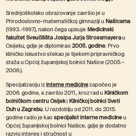
Srednjoškolsko obrazovanje završio je u
Prirodoslovno-matematičkoj gimnaziji u
Našicama
(1993.–1997.), nakon čega upisuje
Medicinski
fakultet Sveučilišta Josipa Jurja Strossmayera
u
Osijeku, gdje je diplomirao
2005. godine
. Prvo
kliničko iskustvo stekao je tijekom pripravničkog
staža u Općoj županijskoj bolnici Našice (2005.–
2006.).
Specijalizaciju iz
interne medicine
započeo je
2006. godine, a završio 2011., kroz rad u
Kliničkom
bolničkom centru Osijek
i
Kliničkoj bolnici Sveti
Duh u Zagrebu
. U razdoblju od 2011. do 2015.
godine radio je kao
specijalist interne medicine
u
Općoj županijskoj bolnici Našice, gdje je dodatno
razvio interes i stručnost u