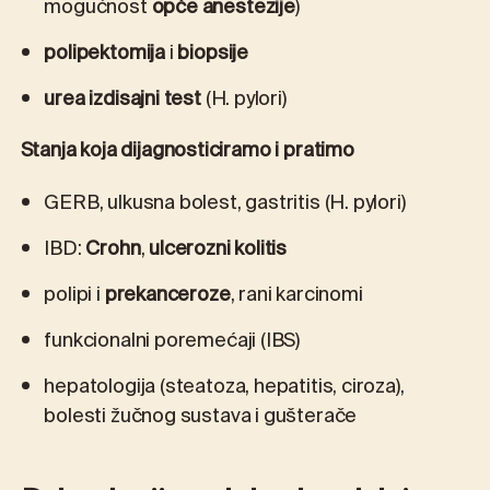
mogućnost
opće anestezije
)
polipektomija
i
biopsije
urea izdisajni test
(H. pylori)
Stanja koja dijagnosticiramo i pratimo
GERB, ulkusna bolest, gastritis (H. pylori)
IBD:
Crohn
,
ulcerozni kolitis
polipi i
prekanceroze
, rani karcinomi
funkcionalni poremećaji (IBS)
hepatologija (steatoza, hepatitis, ciroza),
bolesti žučnog sustava i gušterače