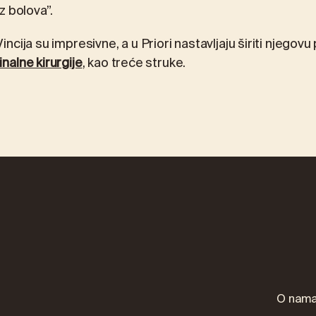
z bolova”.
cija su impresivne, a u Priori nastavljaju širiti njegovu
alne kirurgije
, kao treće struke.
O nam