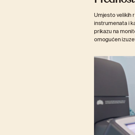
Umjesto velikih 
instrumenata i k
prikazu na monit
omogućen izuzetno