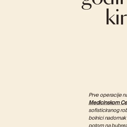
ki
MEĐUNARODNO POVJERENJE U IMC PRIORA
VIRTUALNA ŠE
ABDOMINALNA KIRURGIJA
INTERNA MEDI
Operacija žučnog mjehura (kolecistektomija)
Kardiologija
Hernije
Gastroenterol
Žgaravica (Gastroezofagealna refluksna
Pulmologija
bolest – GERB)
Liječenje preti
Pretilost (Barijatrijska kirurgija)
Prve operacije n
Medicinskom Cen
sofisticiranog ro
bolnici nadomak O
potom na bubrezi