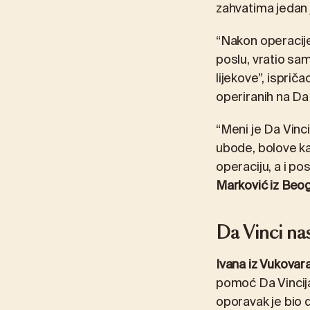
zahvatima jedan j
“Nakon operacije
poslu, vratio sa
lijekove”, ispriča
operiranih na Da 
“Meni je Da Vinci
ubode, bolove ka
operaciju, a i po
Marković iz Beo
Da Vinci nas
Ivana iz Vukovar
pomoć Da Vincij
oporavak je bio 