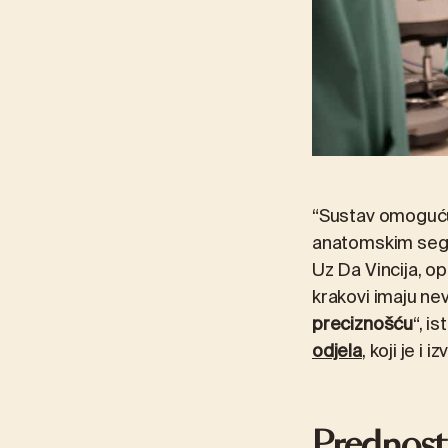
“Sustav omogućuj
anatomskim segm
Uz Da Vincija, op
krakovi imaju ne
preciznošću
“, i
odjela
, koji je i
Prednosti