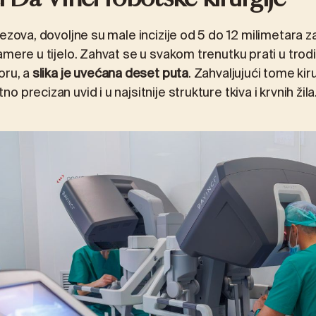
rezova, dovoljne su male incizije od 5 do 12 milimetara 
amere u tijelo. Zahvat se u svakom trenutku prati u tr
oru, a
slika je uvećana deset puta
. Zahvaljujući tome kir
 precizan uvid i u najsitnije strukture tkiva i krvnih žila