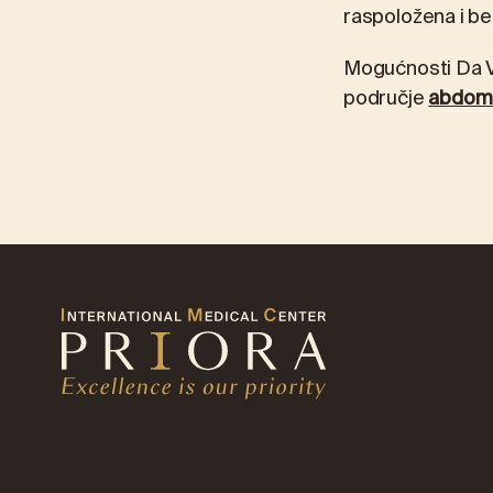
raspoložena i be
Mogućnosti Da Vin
područje
abdomin