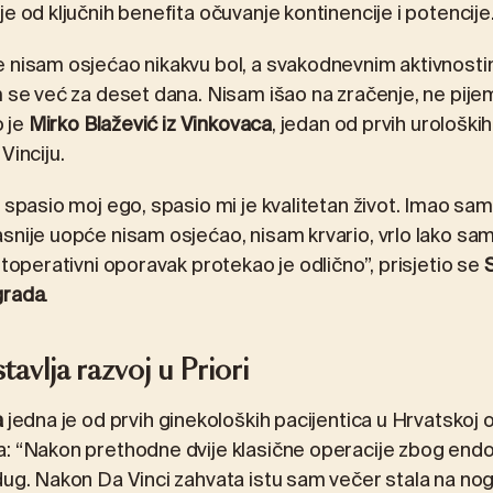
e od ključnih benefita očuvanje kontinencije i potencije
 nisam osjećao nikakvu bol, a svakodnevnim aktivnostim
m se već za deset dana. Nisam išao na zračenje, ne pije
o je
Mirko Blažević iz Vinkovaca
, jedan od prvih urološki
Vinciju.
 spasio moj ego, spasio mi je kvalitetan život. Imao sam
snije uopće nisam osjećao, nisam krvario, vrlo lako sa
stoperativni oporavak protekao je odlično”, prisjetio se
S
grada
.
tavlja razvoj u Priori
a
jedna je od prvih ginekoloških pacijentica u Hrvatskoj 
a: “Nakon prethodne dvije klasične operacije zbog end
dug. Nakon Da Vinci zahvata istu sam večer stala na no