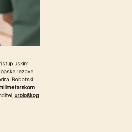
ristup uskim
kopske rezove.
rira. Robotski
 milimetarskom
oditelj
urološkog