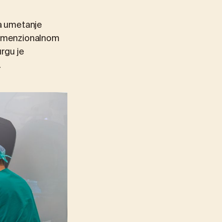
za umetanje
odimenzionalnom
urgu je
.