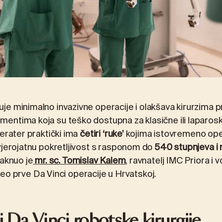
e minimalno invazivne operacije i olakšava kirurzima p
entima koja su teško dostupna za klasične ili laparos
erater praktički ima
četiri ‘ruke’
kojima istovremeno ope
vjerojatnu pokretljivost s rasponom do
540 stupnjeva i
staknuo je
mr. sc. Tomislav Kalem
, ravnatelj IMC Priora i v
 izveo prve Da Vinci operacije u Hrvatskoj.
 Da Vinci robotske kirurgije