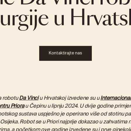
rurgije u Hrvats
TNJA
RECENZIJE
CINA
MEDICINSKO-LABORATORIJSKA 
Laboratorijski paketi
Kontaktirajte nas
ogija
ALEX2 – napredni test alergija
FOX2 – test intolerancije na hra
losti
Analiza bubrežnih kamenaca
a robotu
Da Vinci
u Hrvatskoj izvedene su u
Internacion
tru Priora
u Čepinu u lipnju 2024. U dvije godine primje
botskog sustava uspješno je operirano više od stotinu pa
sijeka. Robot se u Priori najprije dokazao u zahvatima n
ma, a početkom ove godine izvedene su i prve ginekolo