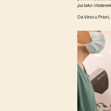
pa tako i histere
Da Vinci u Priori