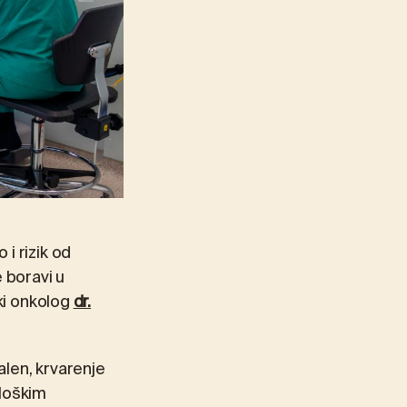
i rizik od
 boravi u
ški onkolog
dr.
alen, krvarenje
ološkim