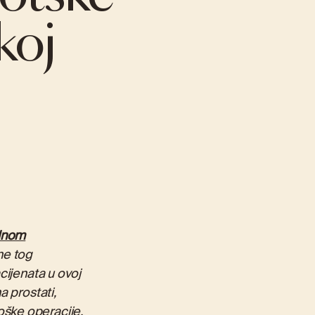
koj
PRIORIS CAFÉ
DIJAGNOSTIKA
PREVENTIVNI I MENADŽERSKI PREGLEDI
Preventivni pregled
Prošireni preventivni paket
nu
Menadžerski paket
Menadžerski prošireni paket
alnom
ne tog
cijenata u ovoj
a prostati,
ške operacije,