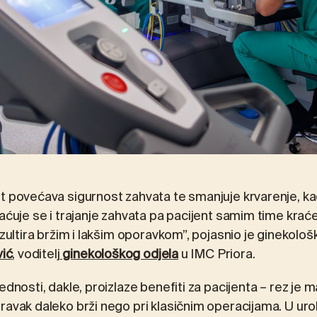
t povećava sigurnost zahvata te smanjuje krvarenje, kao 
aćuje se i trajanje zahvata pa pacijent samim time kraće
ezultira bržim i lakšim oporavkom”, pojasnio je ginekolo
vić
, voditelj
ginekološkog odjela
u IMC Priora.
ednosti, dakle, proizlaze benefiti za pacijenta – rez je m
ravak daleko brži nego pri klasičnim operacijama. U ur