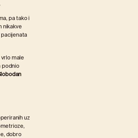
.
a, pa tako i
m nikakve
h pacijenata
 vrlo male
m podnio
lobodan
operiranih uz
ometrioze,
ge, dobro