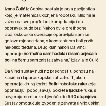
Ivana Čulić
iz Čepina postala je prva pacijentica
kojoj je maternica uklonjena robotski. “Bilo mi je
važno da sve prođe bez komplikacija i da
oporavak bude brz. Nakon dvije prethodne
laparoskopske operacije oporavljala sam se
gotovo mjesec dana, s konstantnom boli prvih
nekoliko tjedana. Drugi dan nakon Da Vinci
operacije
normalno sam hodala
i
nisam osjećala
bol
, na čemu sam zaista zahvalna,” izjavila je Čulić.
Da Vinci sustav nudi niz prednosti u odnosu na
klasične i laparoskopske zahvate. “Tijekom
operacije kirurg koristi
četiri robotske ruke
koje
oponašaju i poboljšavaju pokrete ljudske ruke, s
nevjerojatnom pokretljivošću do
540 stupnjeva
.
Sustav omogućuje izvođenje zahvata u vrlo uskim