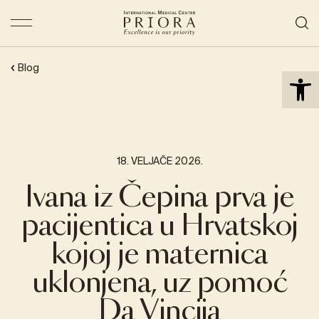
Open 
Blog
18. VELJAČE 2026.
Ivana iz Čepina prva je
pacijentica u Hrvatskoj
kojoj je maternica
uklonjena, uz pomoć
Da Vincija