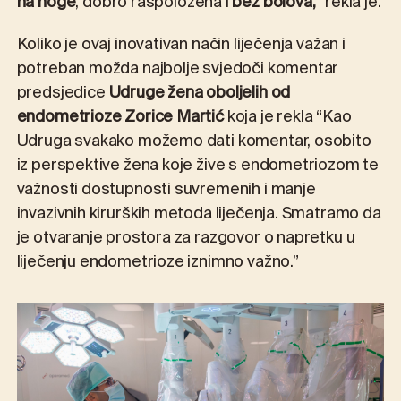
na noge
, dobro raspoložena i
bez bolova,
” rekla je.
Koliko je ovaj inovativan način liječenja važan i
potreban možda najbolje svjedoči komentar
predsjedice
Udruge žena oboljelih od
endometrioze Zorice Martić
koja je rekla “Kao
Udruga svakako možemo dati komentar, osobito
iz perspektive žena koje žive s endometriozom te
važnosti dostupnosti suvremenih i manje
invazivnih kirurških metoda liječenja. Smatramo da
je otvaranje prostora za razgovor o napretku u
liječenju endometrioze iznimno važno.”