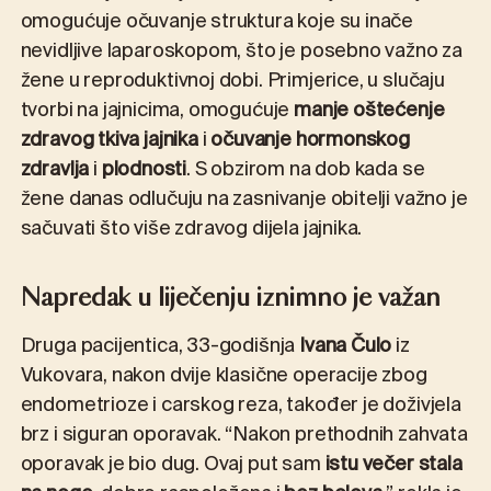
omogućuje očuvanje struktura koje su inače
nevidljive laparoskopom, što je posebno važno za
žene u reproduktivnoj dobi. Primjerice, u slučaju
tvorbi na jajnicima, omogućuje
manje oštećenje
zdravog tkiva jajnika
i
očuvanje hormonskog
zdravlja
i
plodnosti
. S obzirom na dob kada se
žene danas odlučuju na zasnivanje obitelji važno je
sačuvati što više zdravog dijela jajnika.
Napredak u liječenju iznimno je važan
Druga pacijentica, 33-godišnja
Ivana Čulo
iz
Vukovara, nakon dvije klasične operacije zbog
endometrioze i carskog reza, također je doživjela
brz i siguran oporavak. “Nakon prethodnih zahvata
oporavak je bio dug. Ovaj put sam
istu večer stala