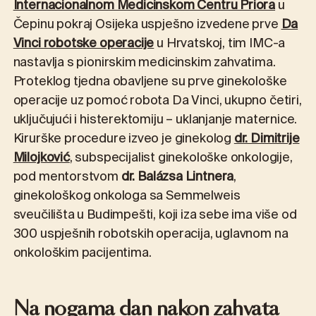
Internacionalnom Medicinskom Centru Priora
u
Čepinu pokraj Osijeka uspješno izvedene prve
Da
Vinci robotske operacije
u Hrvatskoj, tim IMC-a
nastavlja s pionirskim medicinskim zahvatima.
Proteklog tjedna obavljene su prve ginekološke
operacije uz pomoć robota Da Vinci, ukupno četiri,
uključujući i histerektomiju – uklanjanje maternice.
Kirurške procedure izveo je ginekolog
dr. Dimitrije
Milojković
, subspecijalist ginekološke onkologije,
pod mentorstvom
dr. Balázsa Lintnera
,
ginekološkog onkologa sa Semmelweis
sveučilišta u Budimpešti, koji iza sebe ima više od
300 uspješnih robotskih operacija, uglavnom na
onkološkim pacijentima.
Na nogama dan nakon zahvata