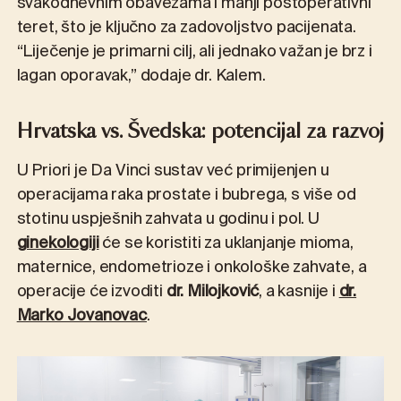
svakodnevnim obavezama i manji postoperativni
teret, što je ključno za zadovoljstvo pacijenata.
“Liječenje je primarni cilj, ali jednako važan je brz i
lagan oporavak,” dodaje dr. Kalem.
Hrvatska vs. Švedska: potencijal za razvoj
U Priori je Da Vinci sustav već primijenjen u
operacijama raka prostate i bubrega, s više od
stotinu uspješnih zahvata u godinu i pol. U
ginekologiji
će se koristiti za uklanjanje mioma,
maternice, endometrioze i onkološke zahvate, a
operacije će izvoditi
dr. Milojković
, a kasnije i
dr.
Marko Jovanovac
.