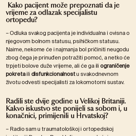
Kako pacijent može prepoznati da je
vrijeme za odlazak specijalistu
ortopedu?
– Odluka svakog pacijenta je individualna i ovisna o
njegovom bolnom statusu, psihičkom statusu.
Naime, nekome će i najmanja bol pričiniti neugodu
zbog čega je prinuđen potražiti pomoć, a netko će
trpjeti bolove duže vrijeme, ali će ga ili
ograničenje
pokreta
ili
disfunkcionalnost
u svakodnevnom
životu odvesti specijalisti za lokomotorni sustav.
Radili ste dvije godine u Velikoj Britaniji.
Kakvo iskustvo ste ponijeli sa sobom i, u
konačnici, primijenili u Hrvatskoj?
– Radio sam u traumatološkoj i ortopedskoj