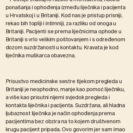
– Postoje značajne razlike u mentalitetu, načinu
ponašanja i ophođenja između liječnika i pacijenta
u Hrvatskoj i u Britaniji. Kod nas je pristup prisniji,
rekao bih topliji i intimniji, za razliku od onoga u
Britaniji. Pacijenti se prema liječnicima ophode u
Britaniji s vrlo velikim poštovanjem i s određenom
dozom suzdržanosti u kontaktu. Kravata je kod
liječnika muškarca obavezna.
Prisustvo medicinske sestre tijekom pregleda u
Britaniji je neophodno, manje kao pomoć liječniku,
a više kao prisutni nijemi svjedok pregleda i
kontakta liječnika i pacijenta. Suzdržana, ali hladna
ljubaznost liječnika je način ophođenja prema
pacijentima bez obzira na to kojem društvenom
krugu pacijent pripada. Ovo govorim jer sam imao