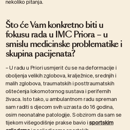
nekoliko pitanja.
Što će Vam konkretno biti u
fokusu rada u IMC Priora – u
smislu medicinske problematike i
skupina pacijenata?
– U radu u Priori usmjerit ću se na deformacije i
oboljenja velikih zglobova, kralježnice, srednjih i
malih zglobova, traumatskih i posttraumatskih
oštećenja lokomotornog sustava i perifernih
živaca. Isto tako, u ambulantnom radu spreman
sam raditi s djecom svih uzrasta do 16 godina,
osim neonatalne patologije. S obzirom da sam se
tijekom višegodišnje prakse bavio i
sportskim