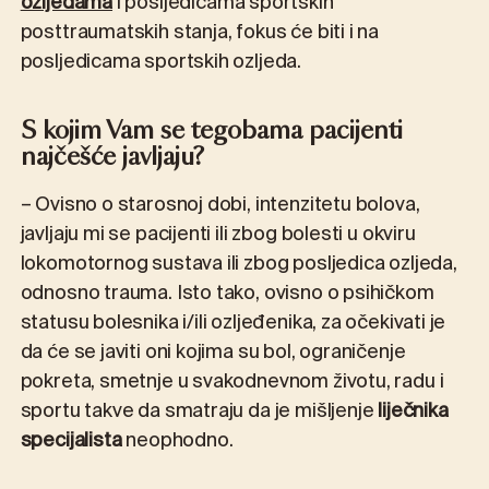
ozljedama
i posljedicama sportskih
posttraumatskih stanja, fokus će biti i na
posljedicama sportskih ozljeda.
S kojim Vam se tegobama pacijenti
najčešće javljaju?
– Ovisno o starosnoj dobi, intenzitetu bolova,
javljaju mi se pacijenti ili zbog bolesti u okviru
lokomotornog sustava ili zbog posljedica ozljeda,
odnosno trauma. Isto tako, ovisno o psihičkom
statusu bolesnika i/ili ozljeđenika, za očekivati je
da će se javiti oni kojima su bol, ograničenje
pokreta, smetnje u svakodnevnom životu, radu i
sportu takve da smatraju da je mišljenje
liječnika
specijalista
neophodno.