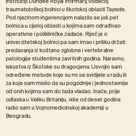
instituciji Dundee Royal Infirmary, vodećoj
traumatološkoj bolnici u škotskoj oblasti Tayside.
Pod njezinom ingerencijom nalazilo se još pet
bolnica u cijeloj oblasti u kojima sam odrađivao
operativne i polikliničke zadaće. Riječ je o
univerzitetskoj bolnici pa sam imao i priliku držati
predavanja iz koštano zglobne i vertebralne
patologije studentima završnih godina. Naravno,
iskustva iz Škotske su dragocjena. Usvojio sam
određene metode koje su mi se svidjele u radu ili
za koje sam mislio da su pogodnije i jednostavnije
od onih kojima sam do tada vladao. Inače, prije
odlaska u Veliku Britaniju, više od deset godina
radio sam u Vojnomedicinskoj akademiji u
Beogradu.