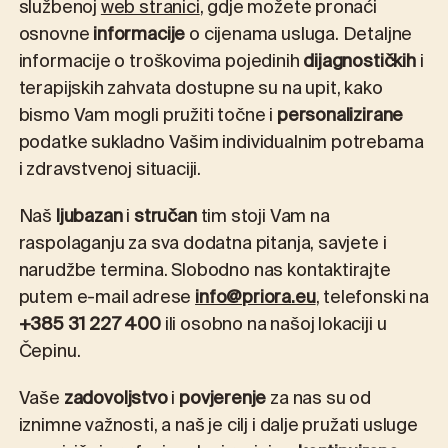
službenoj
web stranici
, gdje možete pronaći
osnovne
informacije
o cijenama usluga. Detaljne
informacije o troškovima pojedinih
dijagnostičkih
i
terapijskih zahvata dostupne su na upit, kako
bismo Vam mogli pružiti točne i
personalizirane
podatke sukladno Vašim individualnim potrebama
i zdravstvenoj situaciji.
Naš
ljubazan
i
stručan
tim stoji Vam na
raspolaganju za sva dodatna pitanja, savjete i
narudžbe termina. Slobodno nas kontaktirajte
putem e-mail adrese
info@priora.eu
, telefonski na
+385 31 227 400
ili osobno na našoj lokaciji u
Čepinu.
Vaše
zadovoljstvo
i
povjerenje
za nas su od
iznimne važnosti, a naš je cilj i dalje pružati usluge