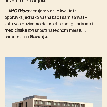
dovoljno blizu
Osijeka
.
U
IMC Priora
vjerujemo da je kvaliteta
oporavka jednako važna kao i sam zahvat –
zato vas pozivamo da osjetite snagu
prirode
i
medicinske
izvrsnosti na jednom mjestu, u
samom srcu
Slavonije
.