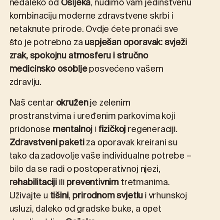
nedaleko od
Osijeka
, nudimo vam jedinstvenu
kombinaciju moderne zdravstvene skrbi i
netaknute prirode. Ovdje ćete pronaći sve
što je potrebno za
uspješan oporavak:
svježi
zrak, spokojnu atmosferu i stručno
medicinsko osoblje
posvećeno vašem
zdravlju.
Naš centar
okružen
je zelenim
prostranstvima i uređenim parkovima koji
pridonose
mentalnoj
i
fizičkoj
regeneraciji.
Zdravstveni paketi
za oporavak kreirani su
tako da zadovolje vaše individualne potrebe –
bilo da se radi o postoperativnoj njezi,
rehabilitaciji
ili
preventivnim
tretmanima.
Uživajte u
tišini
,
prirodnom svjetlu
i vrhunskoj
usluzi, daleko od gradske buke, a opet