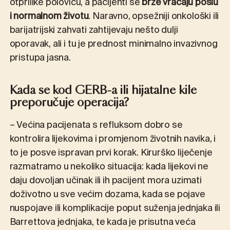
otprilike polovicu, a pacijenti se
brže vraćaju poslu
i normalnom životu
. Naravno, opsežniji onkološki ili
barijatrijski zahvati zahtijevaju nešto dulji
oporavak, ali i tu je prednost minimalno invazivnog
pristupa jasna.
Kada se kod GERB-a ili hijatalne kile
preporučuje operacija?
– Većina pacijenata s refluksom dobro se
kontrolira lijekovima i promjenom životnih navika, i
to je posve ispravan prvi korak. Kirurško liječenje
razmatramo u nekoliko situacija: kada lijekovi ne
daju dovoljan učinak ili ih pacijent mora uzimati
doživotno u sve većim dozama, kada se pojave
nuspojave ili komplikacije poput suženja jednjaka ili
Barrettova jednjaka, te kada je prisutna veća