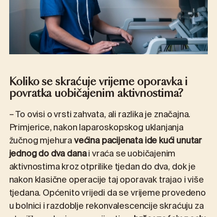
Koliko se skraćuje vrijeme oporavka i
povratka uobičajenim aktivnostima?
– To ovisi o vrsti zahvata, ali razlika je značajna.
Primjerice, nakon laparoskopskog uklanjanja
žučnog mjehura
većina pacijenata ide kući unutar
jednog do dva dana
i vraća se uobičajenim
aktivnostima kroz otprilike tjedan do dva, dok je
nakon klasične operacije taj oporavak trajao i više
tjedana. Općenito vrijedi da se vrijeme provedeno
u bolnici i razdoblje rekonvalescencije skraćuju za