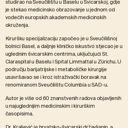
studirao na Sveučilištu u Baselu u Švicarskoj, gdje
je stekao medicinsko obrazovanje u jednom od
vodećih europskih akademskih medicinskih
okruženja.
Kiruršku specijalizaciju započeo je u Sveučilišnoj
bolnici Basel, a daljnje kliničko iskustvo stjecao je u
uglednim švicarskim centrima, uključujući St.
Claraspital u Baselu i Spital Limmattal u Zürichu. U
području barijatrijske i metaboličke kirurgije
usavršavao se i kroz istraživački boravak na
renomiranom Sveučilištu Columbia u SAD-u.
Autor je više od 60 znanstvenih radova objavljenih
u najuglednijim medicinskim i kirurškim
časopisima.
Dr. Kraljević je hrvatsko-švicarski državljanin, a