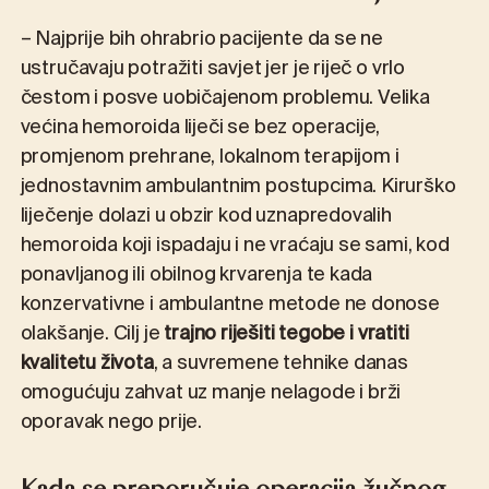
– Najprije bih ohrabrio pacijente da se ne
ustručavaju potražiti savjet jer je riječ o vrlo
čestom i posve uobičajenom problemu. Velika
većina hemoroida liječi se bez operacije,
promjenom prehrane, lokalnom terapijom i
jednostavnim ambulantnim postupcima. Kirurško
liječenje dolazi u obzir kod uznapredovalih
hemoroida koji ispadaju i ne vraćaju se sami, kod
ponavljanog ili obilnog krvarenja te kada
konzervativne i ambulantne metode ne donose
olakšanje. Cilj je
trajno riješiti tegobe i vratiti
kvalitetu života
, a suvremene tehnike danas
omogućuju zahvat uz manje nelagode i brži
oporavak nego prije.