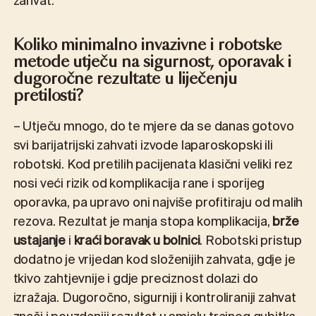
zahvat.
Koliko minimalno invazivne i robotske
metode utječu na sigurnost, oporavak i
dugoročne rezultate u liječenju
pretilosti?
– Utječu mnogo, do te mjere da se danas gotovo
svi barijatrijski zahvati izvode laparoskopski ili
robotski. Kod pretilih pacijenata klasični veliki rez
nosi veći rizik od komplikacija rane i sporijeg
oporavka, pa upravo oni najviše profitiraju od malih
rezova. Rezultat je manja stopa komplikacija,
brže
ustajanje
i
kraći boravak u bolnici
. Robotski pristup
dodatno je vrijedan kod složenijih zahvata, gdje je
tkivo zahtjevnije i gdje preciznost dolazi do
izražaja. Dugoročno, sigurniji i kontroliraniji zahvat