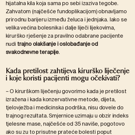
hijatalna kila koja sama po sebi izaziva tegobe.
Zahvatom (najčešće fundoplikacijom) obnavljamo
prirodnu barijeru između želuca i jednjaka. Iako se
velika većina bolesnika i dalje liječi lijekovima,
kirurško rješenje za pravilno odabrane pacijente
nudi
trajno olakšanje i oslobađanje od
svakodnevne terapije
.
Kada pretilost zahtijeva kirurško liječenje
i koje koristi pacijenti mogu očekivati?
– O kirurškom liječenju govorimo kada je pretilost
izražena i kada konzervativne metode, dijeta,
tjelovježba i medicinska podrška, nisu dovele do
trajnog rezultata. Smjernice uzimaju u obzir indeks
tjelesne mase, najčešće od 35 naviše, pogotovo
ako su zu to prisutne prateće bolesti poput