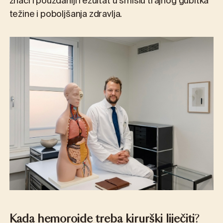
znači i pouzdaniji rezultat u smislu trajnog gubitka
težine i poboljšanja zdravlja.
Kada hemoroide treba kirurški liječiti
?