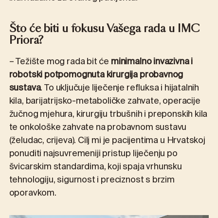
Što će biti u fokusu Vašega rada u IMC
Priora?
– Težište mog rada bit će
minimalno invazivna i
robotski potpomognuta kirurgija probavnog
sustava
. To uključuje liječenje refluksa i hijatalnih
kila, barijatrijsko-metaboličke zahvate, operacije
žučnog mjehura, kirurgiju trbušnih i preponskih kila
te onkološke zahvate na probavnom sustavu
(želudac, crijeva). Cilj mi je pacijentima u Hrvatskoj
ponuditi najsuvremeniji pristup liječenju po
švicarskim standardima, koji spaja vrhunsku
tehnologiju, sigurnost i preciznost s brzim
oporavkom.