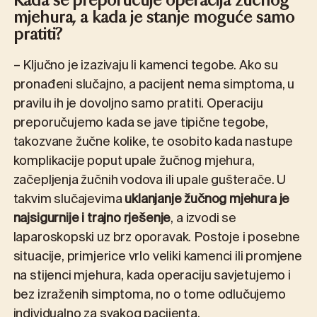
Kada se preporučuje operacija žučnog
mjehura, a kada je stanje moguće samo
pratiti?
– Ključno je izazivaju li kamenci tegobe. Ako su
pronađeni slučajno, a pacijent nema simptoma, u
pravilu ih je dovoljno samo pratiti. Operaciju
preporučujemo kada se jave tipične tegobe,
takozvane žučne kolike, te osobito kada nastupe
komplikacije poput upale žučnog mjehura,
začepljenja žučnih vodova ili upale gušterače. U
takvim slučajevima
uklanjanje žučnog mjehura je
najsigurnije i trajno rješenje
, a izvodi se
laparoskopski uz brz oporavak. Postoje i posebne
situacije, primjerice vrlo veliki kamenci ili promjene
na stijenci mjehura, kada operaciju savjetujemo i
bez izraženih simptoma, no o tome odlučujemo
individualno za svakog pacijenta.