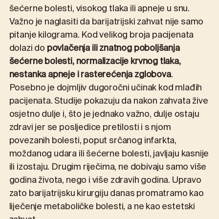
šećerne bolesti, visokog tlaka ili apneje u snu.
Važno je naglasiti da barijatrijski zahvat nije samo
pitanje kilograma. Kod velikog broja pacijenata
dolazi do
povlačenja ili znatnog poboljšanja
šećerne bolesti, normalizacije krvnog tlaka,
nestanka apneje i rasterećenja zglobova
.
Posebno je dojmljiv dugoročni učinak kod mlađih
pacijenata. Studije pokazuju da nakon zahvata žive
osjetno dulje i, što je jednako važno, dulje ostaju
zdravi jer se posljedice pretilosti i s njom
povezanih bolesti, poput srčanog infarkta,
moždanog udara ili šećerne bolesti, javljaju kasnije
ili izostaju. Drugim riječima, ne dobivaju samo više
godina života, nego i više zdravih godina. Upravo
zato barijatrijsku kirurgiju danas promatramo kao
liječenje metaboličke bolesti, a ne kao estetski